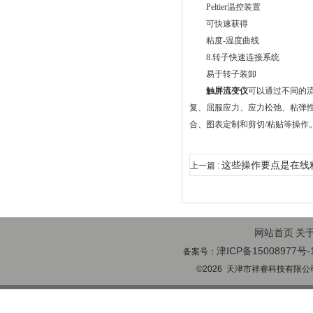
Peltier温控装置
可快速获得
粘度-温度曲线
8.转子快速连接系统
易于转子装卸
触屏流变仪
可以通过不同的
复、屈服应力、应力松弛、粘弹性
合、图表定制和剪切/粘贴等操作
这些操作要点是在线
上一篇 :
学会了吗？
网站首页
关
津ICP备15008977号-
备案号：
©2026 天津市祥睿科技有限公司(ww