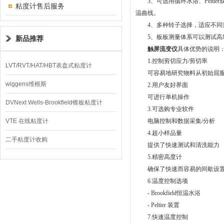
3、可选用循环水浴、Peltie
粘度计售后服务
温曲线。
4、多种转子选择，适应不同
5、板板测量体系可以测试高
新品推荐
触屏流变仪
具体优势的说明
1.控制剪切应力/剪切率
LVT/RVT/HAT/HBT表盘式粘度计
可容易地研究物料从初始屈服
wiggens维根斯
2.用户友好界面
可进行单机操作
DVNext Wells-Brookfield锥板粘度计
3.可选购专业软件
VTE 在线粘度计
电脑控制和数据采集/分析
4.超小样品量
二手粘度计收购
提供了快速测试和清洗能力
5.精密高度计
确保了快速而容易的间歇设
6.温度控制选项
- Brookfield恒温水浴
- Peltier 装置
7.快速温度控制