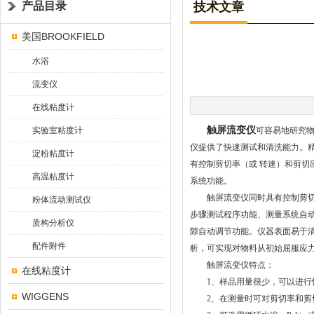
产品目录
技术文章
美国BROOKFIELD
水浴
流变仪
在线粘度计
触屏流变仪
实验室粘度计
可容易地研究物
仪提供了快速测试和清洗能力。
淀粉粘度计
有控制剪切率（或 转速）和剪切
高温粘度计
系统功能。
触屏流变仪同时具有控制剪切率（
粉体流动测试仪
步骤测试程序功能、测量系统自动
质构分析仪
隙自动调节功能。仪器表面易于清
配件附件
析，可实现对物料从初始屈服应
触屏流变仪特点：
在线粘度计
1、样品用量很少，可以进行
WIGGENS
2、在测量时可对剪切率和剪切