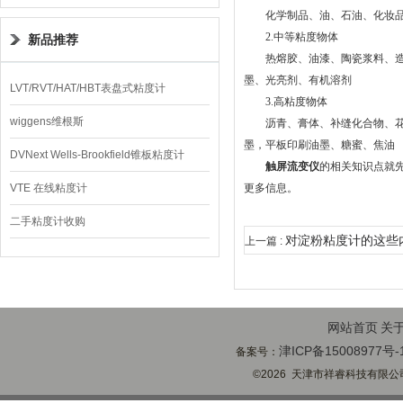
化学制品、油、石油、化妆品、
2.中等粘度物体
新品推荐
热熔胶、油漆、陶瓷浆料、造纸
墨、光亮剂、有机溶剂
LVT/RVT/HAT/HBT表盘式粘度计
3.高粘度物体
wiggens维根斯
沥青、膏体、补缝化合物、花生
墨，平板印刷油墨、糖蜜、焦油
DVNext Wells-Brookfield锥板粘度计
触屏流变仪
的相关知识点就
VTE 在线粘度计
更多信息。
二手粘度计收购
对淀粉粘度计的这些
上一篇 :
网站首页
关
津ICP备15008977号-
备案号：
©2026 天津市祥睿科技有限公司(ww