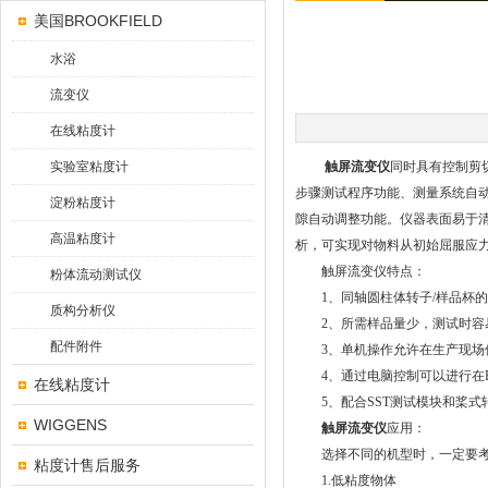
美国BROOKFIELD
水浴
流变仪
在线粘度计
实验室粘度计
触屏流变仪
同时具有控制剪切率
步骤测试程序功能、测量系统自动
淀粉粘度计
隙自动调整功能。仪器表面易于清
高温粘度计
析，可实现对物料从初始屈服应
触屏流变仪特点：
粉体流动测试仪
1、同轴圆柱体转子/样品杯的
质构分析仪
2、所需样品量少，测试时容
配件附件
3、单机操作允许在生产现场
4、通过电脑控制可以进行在R
在线粘度计
5、配合SST测试模块和桨式转子
WIGGENS
触屏流变仪
应用：
选择不同的机型时，一定要考
粘度计售后服务
1.低粘度物体