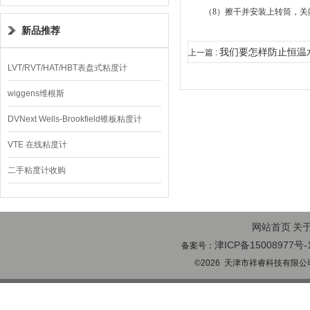
（8）擦干并安装上转筒，关
新品推荐
我们要怎样防止恒温
上一篇 :
LVT/RVT/HAT/HBT表盘式粘度计
wiggens维根斯
DVNext Wells-Brookfield锥板粘度计
VTE 在线粘度计
二手粘度计收购
网站首页
关
津ICP备15008977号-
备案号：
©2026 天津市祥睿科技有限公司(ww