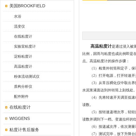
美国BROOKFIELD
水浴
流变仪
在线粘度计
高温粘度计
实验室粘度计
是通过浸入被
比例，因而与粘度也成比例即是
淀粉粘度计
点。高温粘度计的操作步骤：
高温粘度计
（1）检查外转筒和定子，保证
（2）打开电源，打开转速开关
粉体流动测试仪
（3）从常压稠化仪中取出养护
质构分析仪
水泥浆液面达到外转筒上刻线处
配件附件
（4）先将转速开关调至低速档位
读数。
在线粘度计
（5）按转速递增次序，轻轻拉动变
WIGGENS
读数并调到下一档。变速拉杆的红色手
（6）按递减次序，依次测量读取
粘度计售后服务
（7）测试完毕，放下升降台面