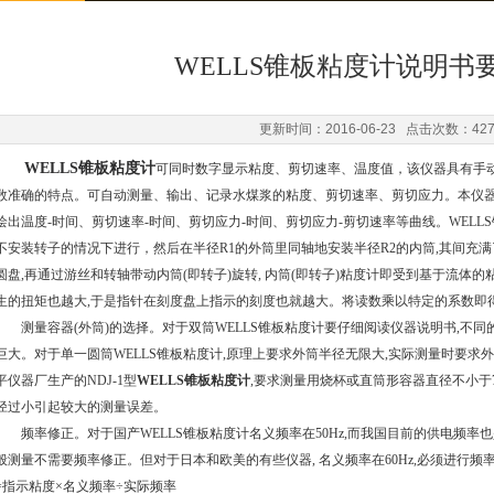
WELLS锥板粘度计说明书
更新时间：2016-06-23 点击次数：42
WELLS锥板粘度计
可同时数字显示粘度、剪切速率、温度值，该仪器具有手
数准确的特点。可自动测量、输出、记录水煤浆的粘度、剪切速率、剪切应力。本仪器还
绘出温度-时间、剪切速率-时间、剪切应力-时间、剪切应力-剪切速率等曲线。WEL
不安装转子的情况下进行，然后在半径R1的外筒里同轴地安装半径R2的内筒,其间充满
圆盘,再通过游丝和转轴带动内筒(即转子)旋转, 内筒(即转子)粘度计即受到基于流体
生的扭矩也越大,于是指针在刻度盘上指示的刻度也就越大。将读数乘以特定的系数即
测量容器(外筒)的选择。对于双筒WELLS锥板粘度计要仔细阅读仪器说明书,不同的
巨大。对于单一圆筒WELLS锥板粘度计,原理上要求外筒半径无限大,实际测量时要
平仪器厂生产的NDJ-1型
WELLS锥板粘度计
,要求测量用烧杯或直筒形容器直径不小于
径过小引起较大的测量误差。
频率修正。对于国产WELLS锥板粘度计名义频率在50Hz,而我国目前的供电频率也是5
般测量不需要频率修正。但对于日本和欧美的有些仪器, 名义频率在60Hz,必须进行频率
=指示粘度×名义频率÷实际频率