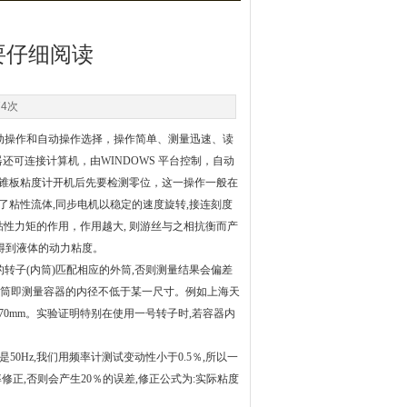
要仔细阅读
74次
动操作和自动操作选择，操作简单、测量迅速、读
可连接计算机，由WINDOWS 平台控制，自动
LS锥板粘度计开机后先要检测零位，这一操作一般在
了粘性流体,同步电机以稳定的速度旋转,接连刻度
的粘性力矩的作用，作用越大, 则游丝与之相抗衡而产
得到液体的动力粘度。
转子(内筒)匹配相应的外筒,否则测量结果会偏差
求外筒即测量容器的内径不低于某一尺寸。例如上海天
70mm。实验证明特别在使用一号转子时,若容器内
0Hz,我们用频率计测试变动性小于0.5％,所以一
修正,否则会产生20％的误差,修正公式为:实际粘度