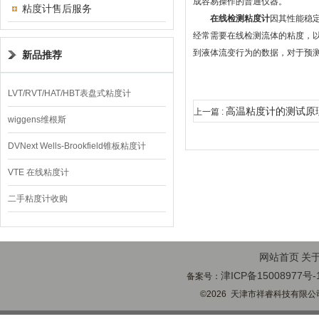
成容易操作的普通仪器。
粘度计售后服务
在线检测粘度计
因其性能稳
经常需要在线检测流体的粘度，
到液体流变行为的数据，对于预
新品推荐
LVT/RVT/HAT/HBT表盘式粘度计
高温粘度计的测试原
上一篇 :
wiggens维根斯
DVNext Wells-Brookfield锥板粘度计
VTE 在线粘度计
二手粘度计收购
网站首页
关
津ICP备15008977号-
备案号：
©2026 天津市祥睿科技有限公司(ww