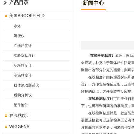
产品目录
新闻中心
美国BROOKFIELD
水浴
流变仪
在线粘度计
实验室粘度计
在线检测粘度计
原理：振动
会衰减，补充由于流体粘性阻尼
淀粉粘度计
测量出这部分补充的能量，则可
高温粘度计
在线粘度计由传感器探头和变送
设计，方便安装在反应釜，反应
粉体流动测试仪
维护的优点，方便安装在反应釜
质构分析仪
在线检测粘度计
可用于任何
配件附件
下，也可得到所期盼的准确度，
在线检测粘度计是一款全能型在
在线粘度计
装置连接就可以连续检测工艺流
WIGGENS
片机面向机器本身，用来操作复