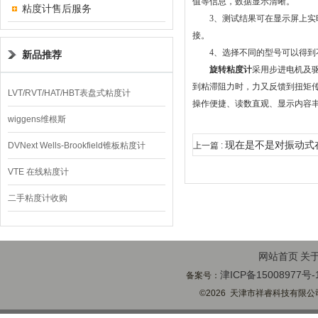
值等信息，数据显示清晰。
粘度计售后服务
3、测试结果可在显示屏上实时
接。
4、选择不同的型号可以得到不
新品推荐
旋转粘度计
采用步进电机及
到粘滞阻力时，力又反馈到扭矩
LVT/RVT/HAT/HBT表盘式粘度计
操作便捷、读数直观、显示内容丰富、
wiggens维根斯
现在是不是对振动式
DVNext Wells-Brookfield锥板粘度计
上一篇 :
于使用
VTE 在线粘度计
二手粘度计收购
网站首页
关
津ICP备15008977号-
备案号：
©2026 天津市祥睿科技有限公司(ww