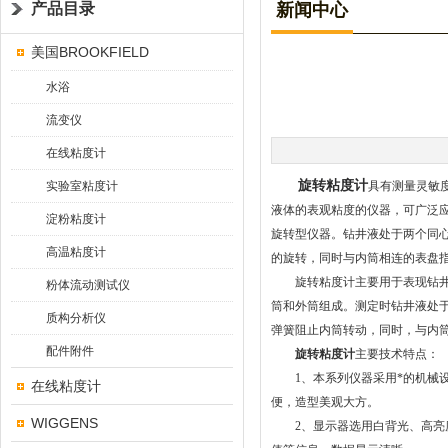
产品目录
新闻中心
美国BROOKFIELD
水浴
流变仪
在线粘度计
旋转粘度计
实验室粘度计
具有测量灵敏
液体的表观粘度的仪器，可广泛
淀粉粘度计
旋转型仪器。钻井液处于两个同
高温粘度计
的旋转，同时与内筒相连的表盘
旋转粘度计主要用于表现钻井液
粉体流动测试仪
筒和外筒组成。测定时钻井液处
质构分析仪
弹簧阻止内筒转动，同时，与内
配件附件
旋转粘度计
主要技术特点：
1、本系列仪器采用*的机械设
在线粘度计
便，造型美观大方。
WIGGENS
2、显示器选用白背光、高亮度