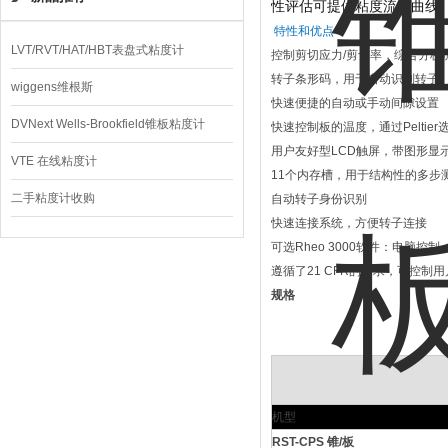
性评估可提供粘度流动曲线
特性和优点
LVT/RVT/HAT/HBT表盘式粘度计
控制剪切应力/剪切率，综合分析
转子条形码，用于自动识别转子
wiggens维根斯
快速便捷的自动或手动间隙设置
DVNext Wells-Brookfield锥板粘度计
快速控制板的温度，通过Peltie
用户友好型LCD触屏，带图形显
VTE 在线粘度计
11个内存槽，用于结构性的多步
二手粘度计收购
自动转子身份识别
快速连接系统，方便转子连接
可选Rheo 3000软件：电脑控
遵循了21 CFR的要求，可控制
规格
机型
RST-CPS 锥/板