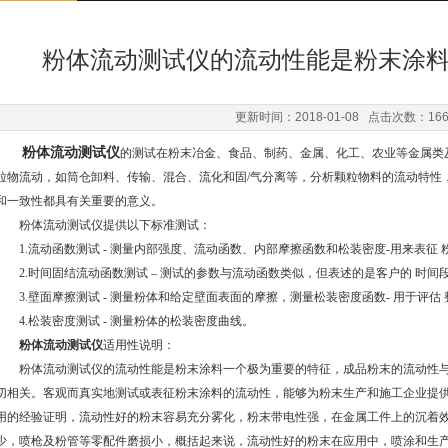
粉体流动测试仪的流动性能是粉末涂
更新时间：2018-01-08 点击次数：16
粉体流动测试仪
的测试在粉末冶金、食品、制药、金属、化工、农业等金属类
粒物流动，如筒仓卸料、传输、混合、流化和固/气分离等，分析颗粒物料的流动特性
和一致性都具有关重要的意义。
粉体流动测试仪提供以下标准测试：
1.流动函数测试 - 测量内部强度、流动函数、内部摩擦函数和松装密度-用来表征 
2.时间固结流动函数测试 – 测试的参数与流动函数类似，但表述的是客户的 时间
3.壁面摩擦测试 - 测量粉体和给定壁面表面的摩擦，测量松装密度函数- 用于评估
4.松装密度测试 - 测量粉体的松装密度曲线。
粉体流动测试仪
适用性说明：
粉体流动测试仪的流动性能是粉末涂料一个极为重要的特征，成品粉末的流动性与
切相关。客观而真实地测试或表征粉末涂料的流动性，能够为粉末生产和施工企业提
用的经验证明，流动性好的粉末容易充分雾化，粉末带电性强，在金属工件上的沉着效率
少，喷枪及粉管等零配件磨损小，概括起来说，流动性好的粉末在应用中，喷涂和生