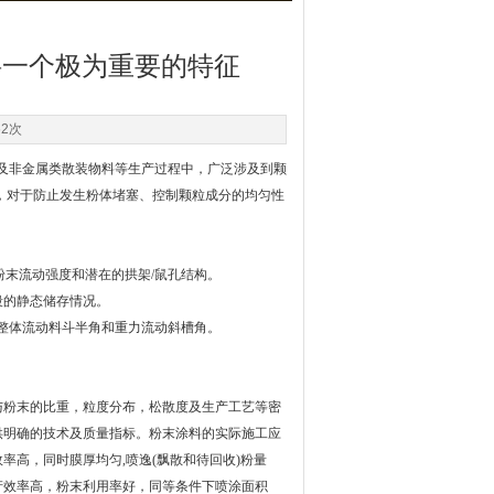
料一个极为重要的特征
62次
及非金属类散装物料等生产过程中，广泛涉及到颗
，对于防止发生粉体堵塞、控制颗粒成分的均匀性
粉末流动强度和潜在的拱架/鼠孔结构。
段的静态储存情况。
 整体流动料斗半角和重力流动斜槽角。
粉末的比重，粒度分布，松散度及生产工艺等密
供明确的技术及质量指标。粉末涂料的实际施工应
高，同时膜厚均匀,喷逸(飘散和待回收)粉量
产效率高，粉末利用率好，同等条件下喷涂面积