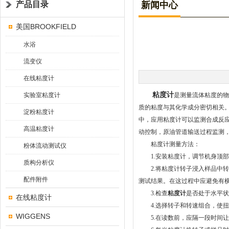
产品目录
新闻中心
美国BROOKFIELD
水浴
流变仪
在线粘度计
粘度计
实验室粘度计
是测量流体粘度的物
质的粘度与其化学成分密切相关
淀粉粘度计
中，应用粘度计可以监测合成反
高温粘度计
动控制，原油管道输送过程监测
粘度计测量方法：
粉体流动测试仪
1.安装粘度计，调节机身顶部
质构分析仪
2.将粘度计转子浸入样品中转
配件附件
测试结果。在这过程中应避免有
3.检查
粘度计
是否处于水平状
在线粘度计
4.选择转子和转速组合，使扭矩
WIGGENS
5.在读数前，应隔一段时间让