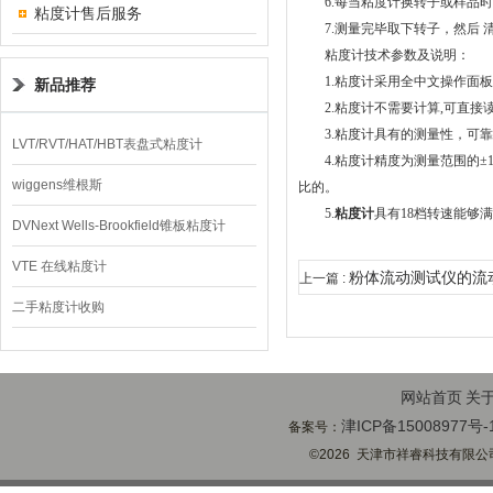
6.每当粘度计换转子或样品时，要按
粘度计售后服务
7.测量完毕取下转子，然后 
粘度计技术参数及说明：
1.粘度计采用全中文操作面板标
新品推荐
2.粘度计不需要计算,可直接读取黏
3.粘度计具有的测量性，可靠
LVT/RVT/HAT/HBT表盘式粘度计
4.粘度计精度为测量范围的±1
wiggens维根斯
比的。
5.
粘度计
具有18档转速能够
DVNext Wells-Brookfield锥板粘度计
VTE 在线粘度计
粉体流动测试仪的流
上一篇 :
二手粘度计收购
度计连接方式
网站首页
关
津ICP备15008977号-
备案号：
©2026 天津市祥睿科技有限公司(ww